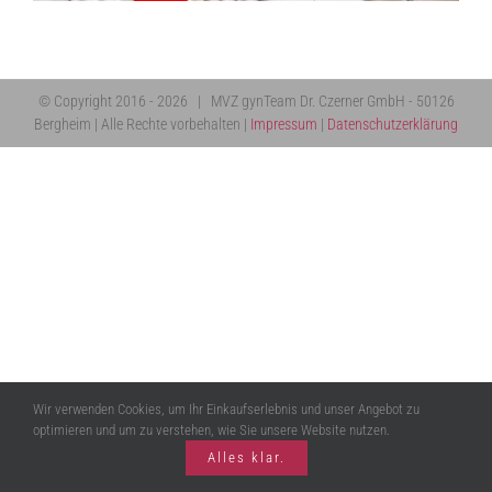
© Copyright 2016 -
2026 | MVZ gynTeam Dr. Czerner GmbH - 50126
Bergheim | Alle Rechte vorbehalten |
Impressum
|
Datenschutzerklärung
Wir verwenden Cookies, um Ihr Einkaufserlebnis und unser Angebot zu
optimieren und um zu verstehen, wie Sie unsere Website nutzen.
Alles klar.