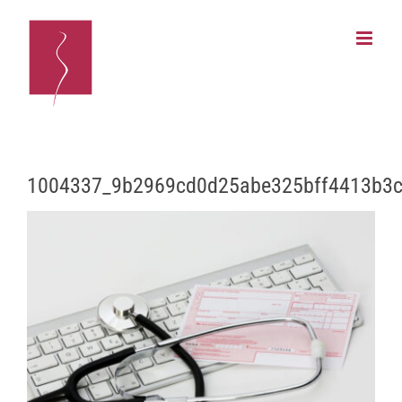
Zum
Inhalt
springen
1004337_9b2969cd0d25abe325bff4413b3